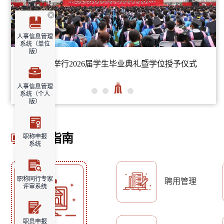
人事信息管理
系统（单位
版）
行2026届学生毕业典礼暨学位授予仪式
四川大学举行20
人事信息管理
系统（个人
版）
服务指南
职称申报
系统
职称同行专家
聘用管理
评审系统
职员申报
化学工程教师团
环境友好高分子