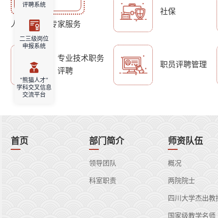
评聘系统
社保
队
材料教师团队
人才引进与专家服务
二三级岗位
申报系统
专业技术职务
职员评聘管理
评聘
"熊猫人才"
学科交叉信息
交流平台
首页
部门简介
师资队伍
领导团队
概况
科室职责
两院院士
四川大学杰出教
国家级教学名师