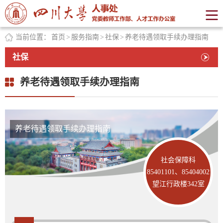
当前位置：
首页
>
服务指南
>
社保
>
养老待遇领取手续办理指南
社保
养老待遇领取手续办理指南
养老待遇领取手续办理指南
社会保障科
85401101、85404002
望江行政楼342室