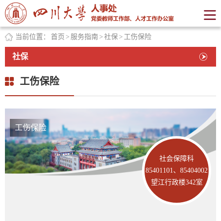
当前位置：
首页
>
服务指南
>
社保
>
工伤保险
社保
工伤保险
工伤保险
社会保障科
85401101、85404002
望江行政楼342室