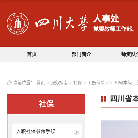
首页
部门简介
师资队
当前位置：
首页
>
服务指南
>
社保
>
工伤保险
>
四川省本级工
四川省
社保
入职社保参保手续