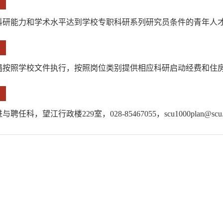
科研能力和学术水平达到学校专职科研系列研究员条件的青年人
遇按照学校文件执行，按照岗位类别提供相应科研启动经费和住
聘任科，望江行政楼229室，028-85467055，scu1000plan@scu.e