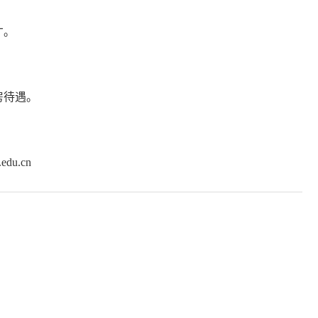
才。
房待遇。
du.cn