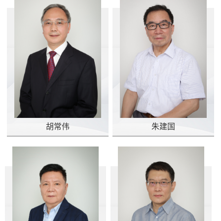
胡常伟
朱建国