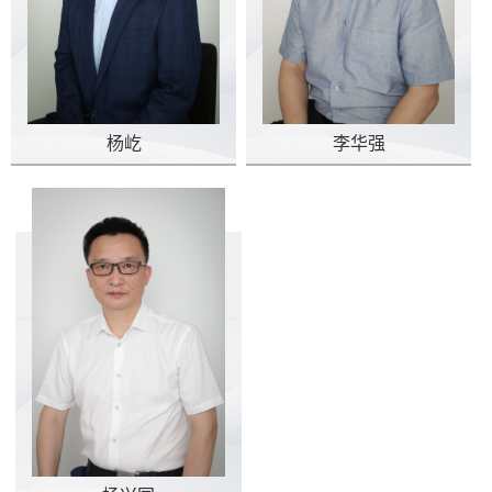
杨屹
李华强