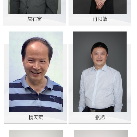
詹石窗
肖阳敏
杨天宏
张旭