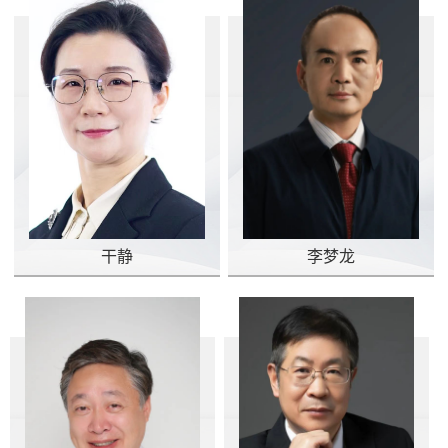
干静
李梦龙