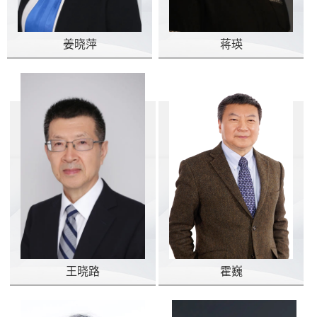
姜晓萍
蒋瑛
王晓路
霍巍