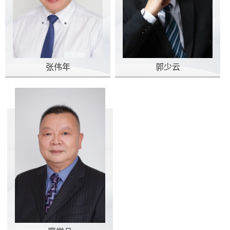
张伟年
郭少云