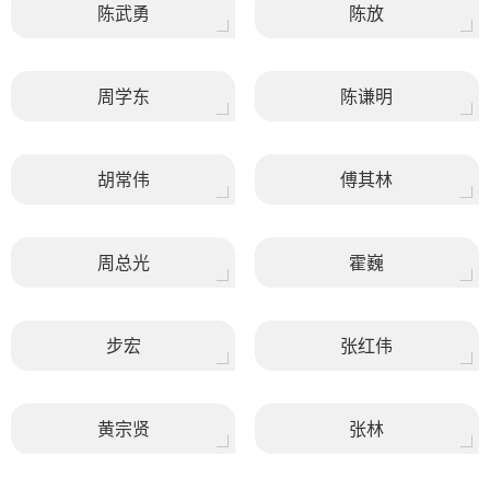
陈武勇
陈放
周学东
陈谦明
胡常伟
傅其林
周总光
霍巍
步宏
张红伟
黄宗贤
张林