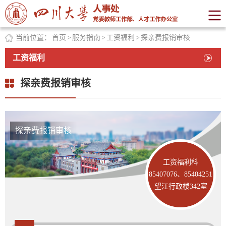
当前位置：
首页
>
服务指南
>
工资福利
>
探亲费报销审核
工资福利
探亲费报销审核
探亲费报销审核
工资福利科
85407076、85404251
望江行政楼342室