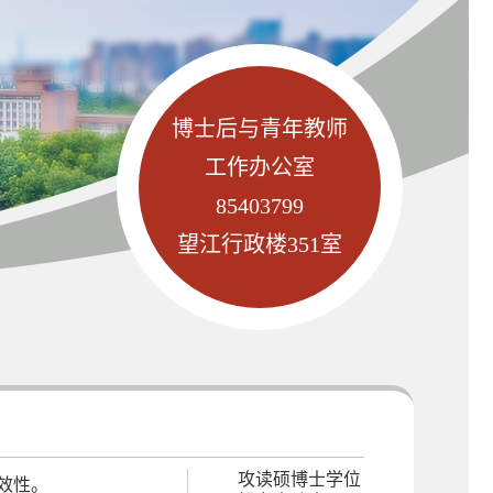
博士后与青年教师
工作办公室
85403799
望江行政楼351室
攻读硕博士学位
效性。