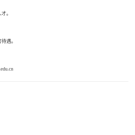
人才。
房待遇。
du.cn