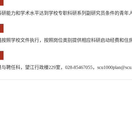
科研能力和学术水平达到学校专职科研系列副研究员条件的青年
遇按照学校文件执行，按照岗位类别提供相应科研启动经费和住
聘任科，望江行政楼229室，028-85467055，scu1000plan@scu.e