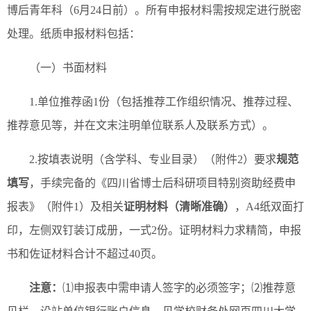
博后青年科（6月24日前）。所有申报材料需按规定进行脱密
处理。纸质申报材料包括：
（一）书面材料
1.单位推荐函1份（包括推荐工作组织情况、推荐过程、
推荐意见等，并在文末注明单位联系人及联系方式）。
2.按填表说明（含学科、专业目录）（附件2）要求
规范
填写
，手续完备的《四川省博士后科研项目特别资助经费申
报表》（附件1）及相关
证明材料
（清晰准确）
，A4纸双面打
印，左侧双钉装订成册，一式2份。证明材料力求精简，申报
书和佐证材料合计不超过40页。
注意：
⑴申报表中需申请人签字的必须签字；⑵推荐意