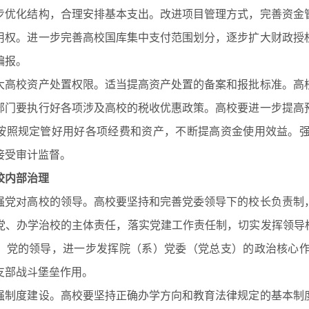
步优化结构，合理安排基本支出。改进项目管理方式，完善资金
用权。进一步完善高校国库集中支付范围划分，逐步扩大财政授
编报。
校资产处置权限。适当提高资产处置的备案和报批标准。高校
部门要执行好各项涉及高校的税收优惠政策。高校要进一步提高
按照规定管好用好各项经费和资产，不断提高资金使用效益。
接受审计监督。
校内部治理
对高校的领导。高校要坚持和完善党委领导下的校长负责制，
党、办学治校的主体责任，落实党建工作责任制，切实发挥领导核
）党的领导，进一步发挥院（系）党委（党总支）的政治核心
支部战斗堡垒作用。
度建设。高校要坚持正确办学方向和教育法律规定的基本制度