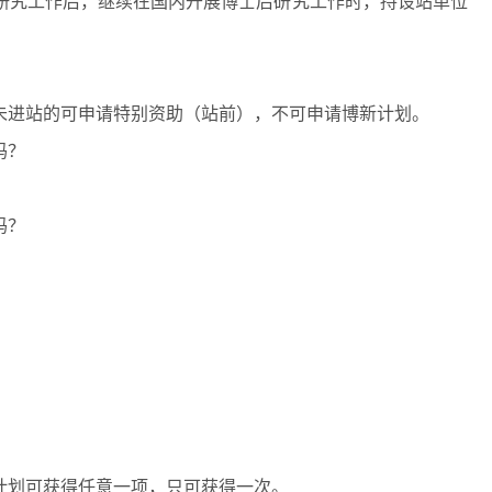
研究工作后，继续在国内开展博士后研究工作时，持设站单位
未进站的可申请特别资助（站前），不可申请博新计划。
吗？
吗？
计划可获得任意一项，只可获得一次。