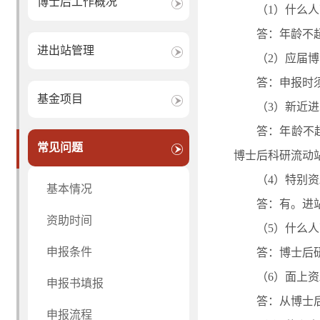
博士后工作概况
（1）什么
答：年龄不
进出站管理
（2）应届
答：申报时
基金项目
（3）新近
答：年龄不
常见问题
博士后科研流动
（4）特别
基本情况
答：有。进
资助时间
（5）什么
申报条件
答：博士后
（6）面上资
申报书填报
答：从博士
申报流程