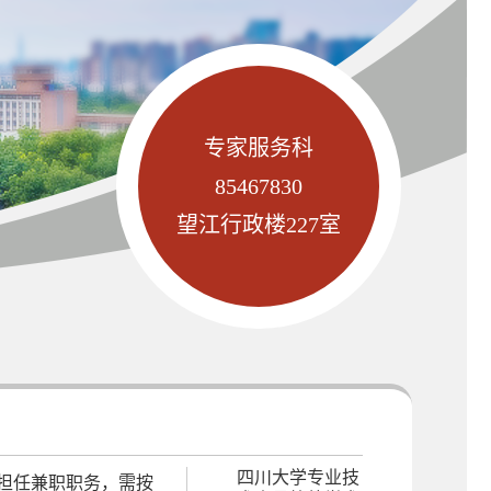
专家服务科
85467830
望江行政楼227室
四川大学专业技
担任兼职职务，需按