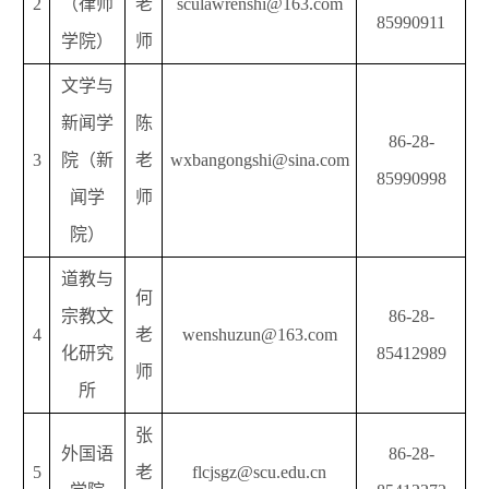
2
（律师
老
sculawrenshi@163.com
85990911
学院）
师
文学与
新闻学
陈
86-28-
3
院（新
老
wxbangongshi@sina.com
85990998
闻学
师
院）
道教与
何
宗教文
86-28-
4
老
wenshuzun@163.com
化研究
85412989
师
所
张
外国语
86-28-
5
老
flcjsgz@scu.edu.cn