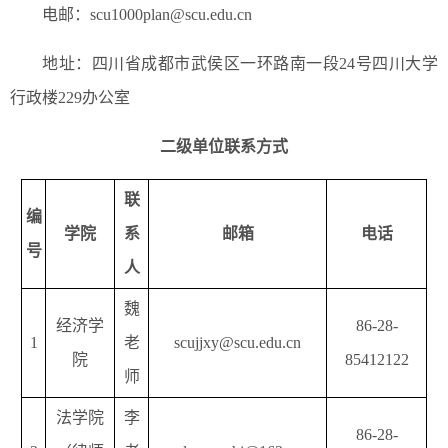
电邮：scu1000plan@scu.edu.cn
地址：四川省成都市武侯区一环路南一段24号四川大学
行政楼229办公室
二级单位联系方式
联
编
学院
系
邮箱
电话
号
人
魏
经济学
86-28-
1
老
scujjxy@scu.edu.cn
院
85412122
师
法学院
李
86-28-