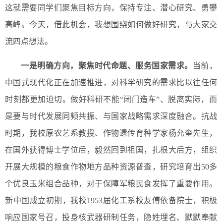
这就需要同学们聚焦目标方向，保持专注、潜心研究、勇攀
高峰。今天，借此机会，我想围绕如何做好研究，与大家交
流四点想法。
一是明确方向，聚焦时代命题、服务国家需求。
当前，
中国式现代化正在加速推进，对科学研究的需求比以往任何
时刻都更加迫切。做好科研不能“闭门造车”、脱离实际，而
是要与时代发展同频共振、与国家战略需求深度融合。抗战
时期，我校原农艺系教授、作物遗传育种学家杨允奎先生，
在国外获得博士学位后，毅然回到祖国，扎根大后方，组织
开展大规模的粮食作物地方品种资源普查，研究培育出50多
个优良玉米组合品种，对于保障军粮民食发挥了重要作用。
新中国成立初期，我校1953届化工系校友傅依备院士，积极
响应国家号召，投身核武器研制任务，隐姓埋名、默默奉献