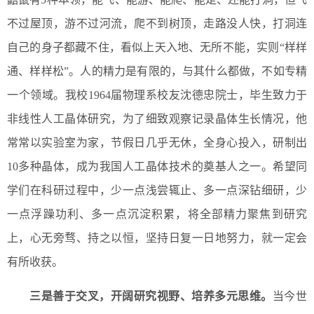
不过屋顶，游不过河流，爬不到树顶，走路没人快，打洞连
自己的身子都藏不住，看似上天入地、无所不能，实则“样样
通、样样松”。人的精力是有限的，与其什么都做，不如专精
一个领域。我校1964届物理系校友沈德忠院士，毕生致力于
非线性人工晶体研究，为了细致观察记录晶体生长情况，他
常常以实验室为家，节假日几乎无休，全身心投入，研制出
10多种晶体，成为我国人工晶体技术的奠基人之一。希望同
学们在科研过程中，少一点浅尝辄止、多一点深钻细研，少
一点浮躁功利、多一点沉淀积累，将全部精力聚焦到研究
上，心无旁骛、持之以恒，坚持日复一日地努力，就一定会
有所收获。
三是善于交叉，开阔研究视野、培养多元思维。
当今世