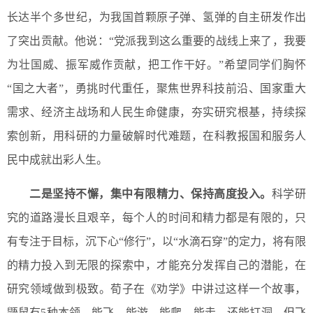
长达半个多世纪，为我国首颗原子弹、氢弹的自主研发作出
了突出贡献。他说：“党派我到这么重要的战线上来了，我要
为壮国威、振军威作贡献，把工作干好。”希望同学们胸怀
“国之大者”，勇挑时代重任，聚焦世界科技前沿、国家重大
需求、经济主战场和人民生命健康，夯实研究根基，持续探
索创新，用科研的力量破解时代难题，在科教报国和服务人
民中成就出彩人生。
二是坚持不懈，集中有限精力、保持高度投入。
科学研
究的道路漫长且艰辛，每个人的时间和精力都是有限的，只
有专注于目标，沉下心“修行”，以“水滴石穿”的定力，将有限
的精力投入到无限的探索中，才能充分发挥自己的潜能，在
研究领域做到极致。荀子在《劝学》中讲过这样一个故事，
鼯鼠有5种本领，能飞、能游、能爬、能走、还能打洞，但飞