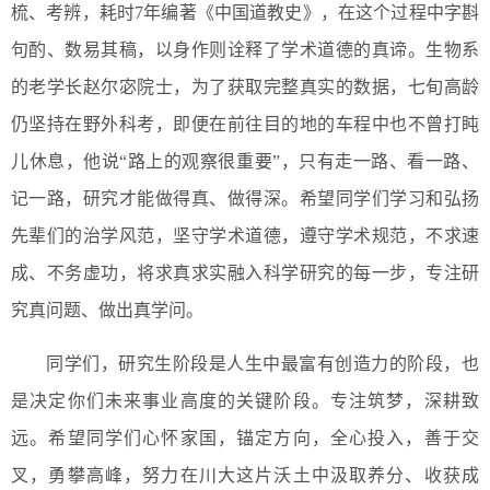
梳、考辨，耗时7年编著《中国道教史》，在这个过程中字斟
句酌、数易其稿，以身作则诠释了学术道德的真谛。生物系
的老学长赵尔宓院士，为了获取完整真实的数据，七旬高龄
仍坚持在野外科考，即便在前往目的地的车程中也不曾打盹
儿休息，他说“路上的观察很重要”，只有走一路、看一路、
记一路，研究才能做得真、做得深。希望同学们学习和弘扬
先辈们的治学风范，坚守学术道德，遵守学术规范，不求速
成、不务虚功，将求真求实融入科学研究的每一步，专注研
究真问题、做出真学问。
同学们，研究生阶段是人生中最富有创造力的阶段，也
是决定你们未来事业高度的关键阶段。专注筑梦，深耕致
远。希望同学们心怀家国，锚定方向，全心投入，善于交
叉，勇攀高峰，努力在川大这片沃土中汲取养分、收获成