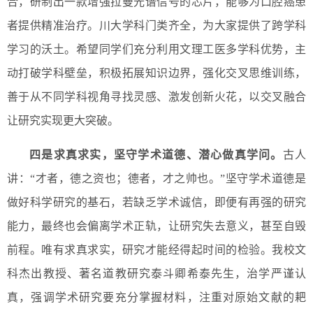
合，研制出一款增强拉曼光谱信号的芯片，能够为口腔癌患
者提供精准治疗。川大学科门类齐全，为大家提供了跨学科
学习的沃土。希望同学们充分利用文理工医多学科优势，主
动打破学科壁垒，积极拓展知识边界，强化交叉思维训练，
善于从不同学科视角寻找灵感、激发创新火花，以交叉融合
让研究实现更大突破。
四是求真求实，坚守学术道德、潜心做真学问。
古人
讲：“才者，德之资也；德者，才之帅也。”坚守学术道德是
做好科学研究的基石，若缺乏学术诚信，即便有再强的研究
能力，最终也会偏离学术正轨，让研究失去意义，甚至自毁
前程。唯有求真求实，研究才能经得起时间的检验。我校文
科杰出教授、著名道教研究泰斗卿希泰先生，治学严谨认
真，强调学术研究要充分掌握材料，注重对原始文献的耙