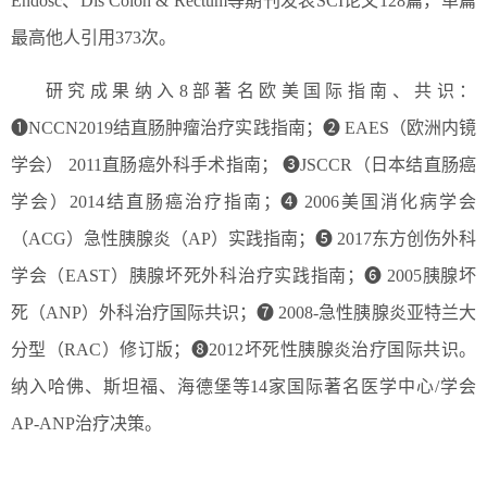
Endosc、Dis Colon & Rectum等期刊发表SCI论文128篇，单篇
最高他人引用373次。
研究成果纳入8部著名欧美国际指南、共识：
➊NCCN2019结直肠肿瘤治疗实践指南；➋ EAES（欧洲内镜
学会） 2011直肠癌外科手术指南； ➌JSCCR（日本结直肠癌
学会）2014结直肠癌治疗指南；➍ 2006美国消化病学会
（ACG）急性胰腺炎（AP）实践指南；➎ 2017东方创伤外科
学会（EAST）胰腺坏死外科治疗实践指南；➏ 2005胰腺坏
死（ANP）外科治疗国际共识；➐ 2008-急性胰腺炎亚特兰大
分型（RAC）修订版；❽2012坏死性胰腺炎治疗国际共识。
纳入哈佛、斯坦福、海德堡等14家国际著名医学中心/学会
AP-ANP治疗决策。